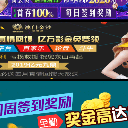
公司信息
实时股价
投资者日历
临时公
...
上一页
下一页