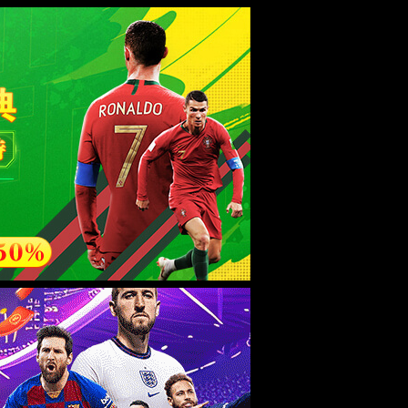
蜂鸟电竞官方商城
蜂鸟电竞电器邮箱
蜂鸟电竞统一认证平台
EN
于蜂鸟电竞
企业名录
企业概况
全球化布局
发展历程
社会责任
联系我们