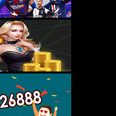
告
定期报告
投资者热线
投资者保护