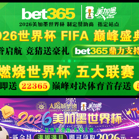
品与应用
投资者关系
加入蜂鸟电竞
文化与党建
关
暖关联解决方案及核心零部件
公司信息
人才理念
企业文化
汽车零部件
实时股价
职业发展
党建信息
投资者日历
助你成长
临时公告
TA们的故事
定期报告
投资者关系
投资者热线
投资者保护