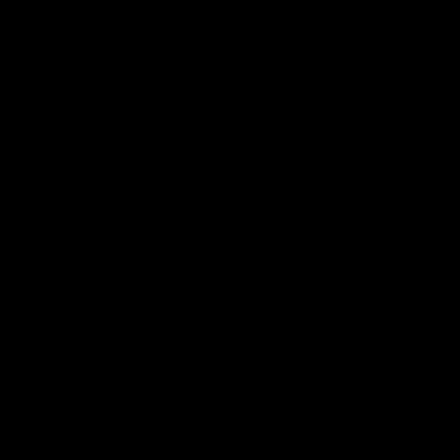
投资者热线