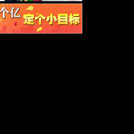
9月份
10月份
11月份
12月份
2026-01-27