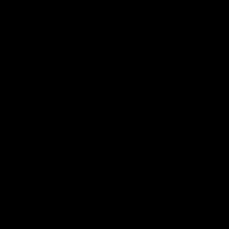
临时公告
更多