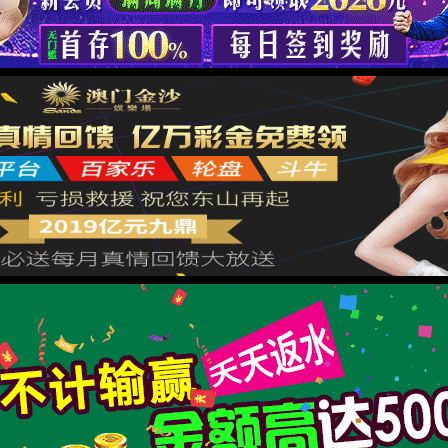
公司信息
实时股价
投资者日历
临时公告