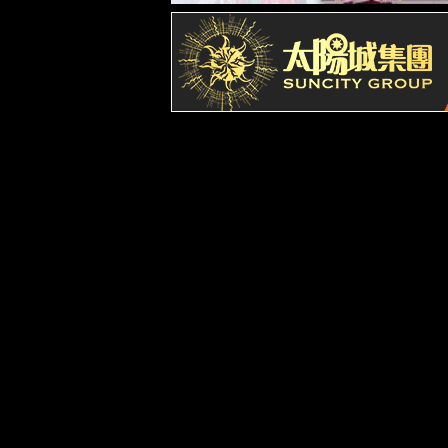
1月份
2月份
3月份
4
活动名称:
2026年1月27日公司发布2025年
$info.summary