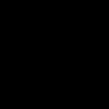
1
上一页
下一页
定期报告
更多>
>